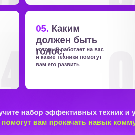
05.
Каким
должен быть
голос,
который работает на вас
и
какие техники помогут
вам его развить
лучите набор эффективных техник и 
 помогут вам прокачать навык комм