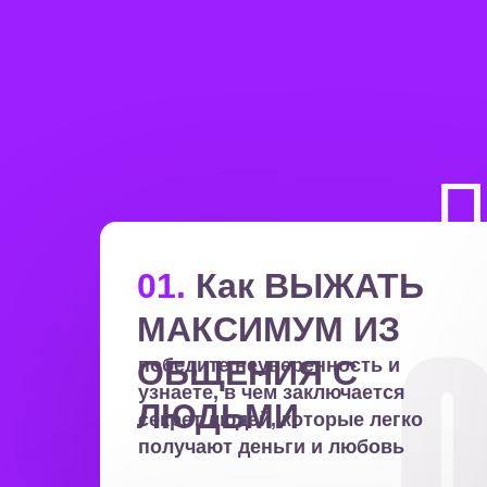
П
01.
Как ВЫЖАТЬ
МАКСИМУМ ИЗ
ОБЩЕНИЯ С
победите неуверенность и
узнаете, в чем заключается
ЛЮДЬМИ
секрет людей, которые легко
получают деньги и любовь