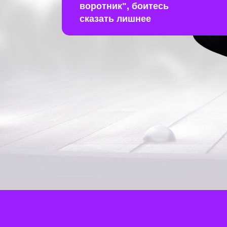
воротник", боитесь
сказать лишнее