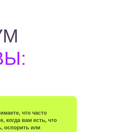
УМ
ВЫ:
имаете, что часто
е, когда вам есть, что
ь, оспорить или