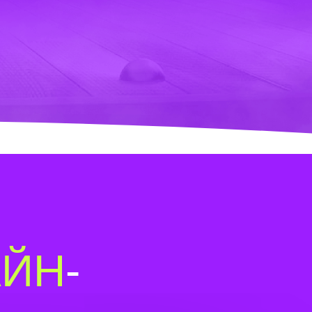
АЙН
-