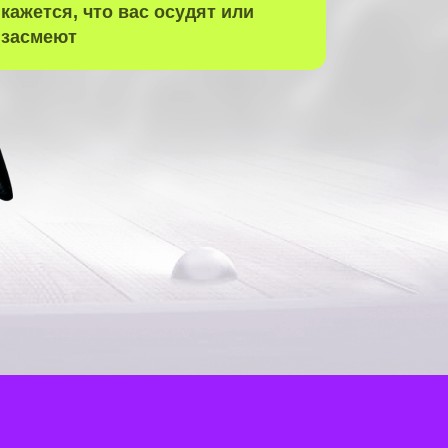
кажется, что вас осудят или
засмеют