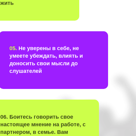
ожить
05.
Не уверены в себе, не
умеете убеждать, влиять и
доносить свои мысли до
слушателей
06.
Боитесь говорить свое
настоящее мнение на работе, с
партнером, в семье. Вам