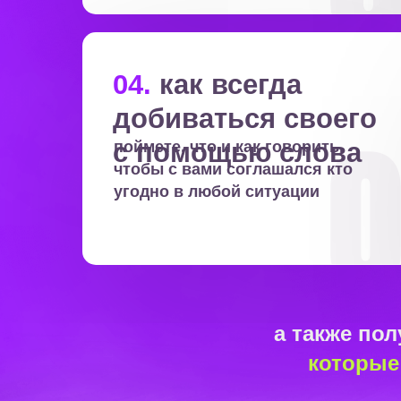
04.
как всегда
добиваться своего
с помощью слова
поймете, что и как говорить,
чтобы с вами соглашался кто
угодно в любой ситуации
а также по
которые