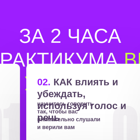
ЗА 2 ЧАСА
РАКТИКУМА
В
УЗНАЕТЕ
02.
КАК влиять и
убеждать,
используя голос и
научитесь говорить
так,
чтобы вас
речь
внимательно слушали
и верили вам