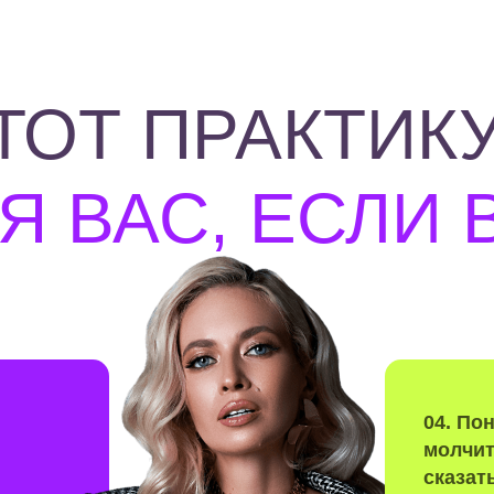
ТОТ ПРАКТИК
Я ВАС, ЕСЛИ 
04.
Пон
молчит
сказат