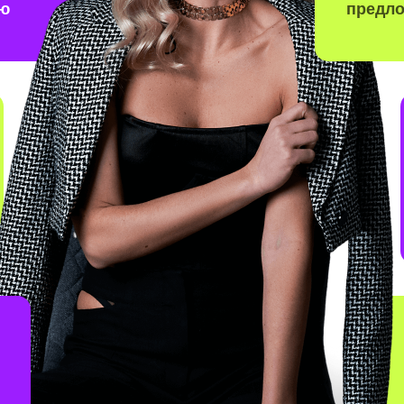
ию
предл