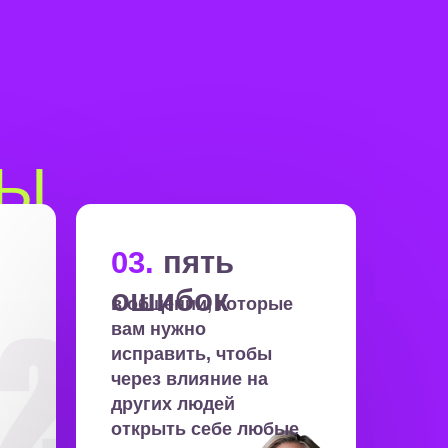
Ы
03.
пять
ошибок
в общении, которые
вам нужно
исправить, чтобы
через влияние на
других людей
открыть себе любые