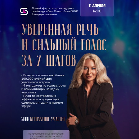
Прямой эфир от автора легендарного
онлайн-курса Сила Слова с более 10.000
благодарных отзывов
- Бонусы, стоимостью более
100.000 рублей для
участников встречи
- 4 методички по голосу, речи
и коммуникации каждому
участнику
- План по составлению
эффектной и продающей
самопрезентации в прямом
эфире