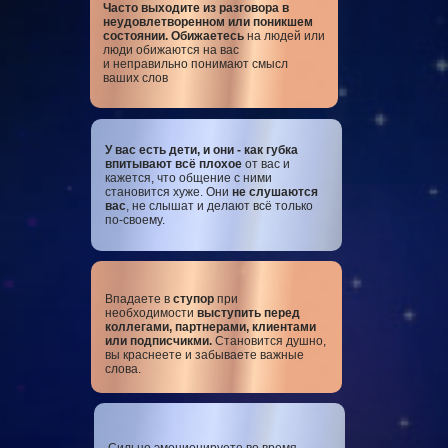
Часто выходите из разговора в
неудовлетворенном или поникшем
состоянии. Обижаетесь
на людей или
люди обижаются на вас
и неправильно понимают смысл
ваших слов
У вас есть дети, и они - как губка
впитывают всё плохое
от вас и
кажется, что общение с ними
становится хуже. Они
не слушаются
вас
, не слышат и делают всё только
по-своему.
Впадаете в
ступор
при
необходимости
выступить перед
коллегами, партнерами, клиентами
или подписчикми.
Становится душно,
вы краснеете и забываете важные
слова.