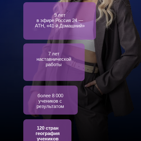
9 лет
в эфире Россия 24 —
АТН, «41-й Домашний»
7 лет
наставнической
работы
более 8 000
учеников с
результатом
120 стран
география
учеников