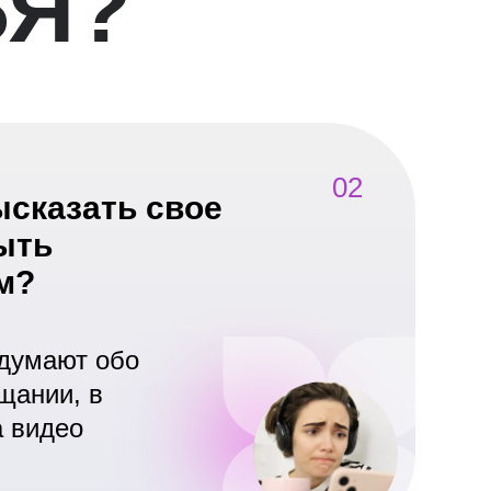
БЯ?
02
сказать свое
ыть
м?
одумают обо
ещании, в
а видео