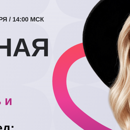
Я / 14:00 МСК
НАЯ
 и
ед: