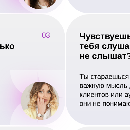
03
Чувствуешь
лько
тебя слуша
не слышат
Ты стараешься
важную мысль д
клиентов или а
они не понима