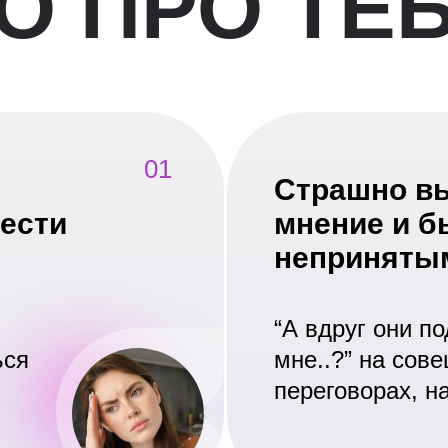
О ПРО ТЕ
01
Страшно вы
вести
мнение и б
неприняты
“А вдруг они п
ься
мне..?” на сов
переговорах, н