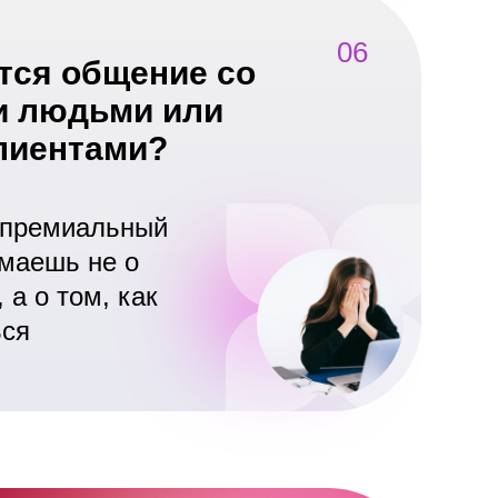
06
тся общение со
и людьми или
лиентами?
 премиальный
умаешь не о
 а о том, как
ься