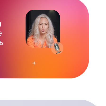
и
е
ь