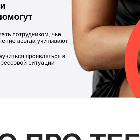
 и
помогут
тать сотрудником, чье
нение всегда учитывают
аучиться проявляться в
трессовой ситуации