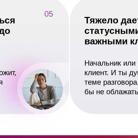
05
ься
Тяжело дае
адо
статусным
важными к
Начальник или
ожит,
клиент. И ты д
я
теме разговора,
бы не облажат