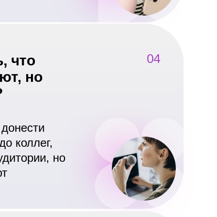
04
, что
ют, но
?
 донести
о коллег,
удитории, но
ют